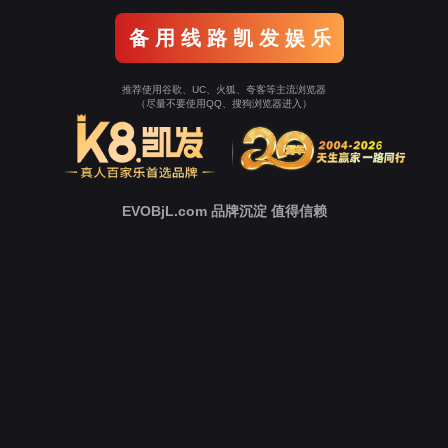
备 用 线 路 凯 发 娱 乐
推荐使用谷歌、UC、火狐、夸客等主流浏览器
（尽量不要使用QQ、搜狗浏览器进入）
EVOBjL.com 品牌沉淀 值得信赖